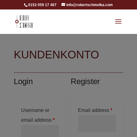
0152 059 17 467
info@robertschmelka.com
KUNDENKONTO
Login
Register
Username or
Email address
*
email address
*