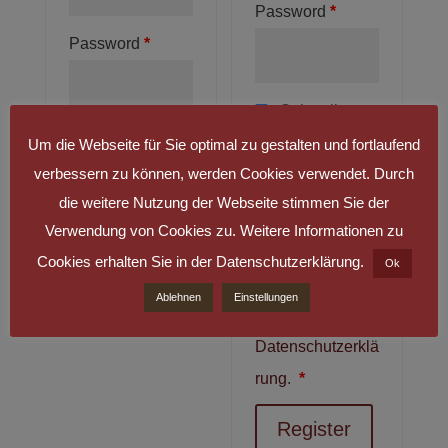
Password
*
Password
*
Subscribe to
Remember
our newsletter
Um die Webseite für Sie optimal zu gestalten und fortlaufend
verbessern zu können, werden Cookies verwendet. Durch
me
Ja, ich
die weitere Nutzung der Webseite stimmen Sie der
Log in
möchte ein
Verwendung von Cookies zu. Weitere Informationen zu
Kundenkonto
Cookies erhalten Sie in der Datenschutzerklärung.
Lost your
Ok
eröffnen und
password?
Ablehnen
Einstellungen
akzeptiere die
Datenschutzerklä
rung
.
*
Register