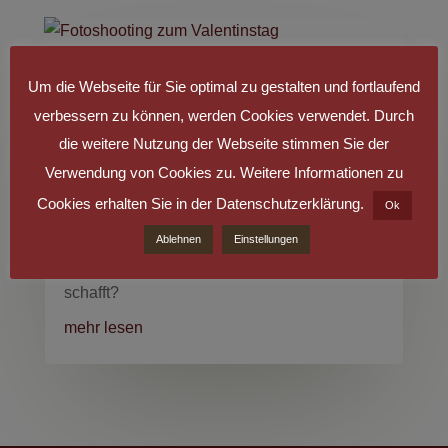
Fotoshooting zum Valentinstag
Um die Webseite für Sie optimal zu gestalten und fortlaufend
verbessern zu können, werden Cookies verwendet. Durch
Am 14. Februar ist Valentinstag. Viele Paare
die weitere Nutzung der Webseite stimmen Sie der
nehmen diesen Tag als Gelegenheit, sich
Verwendung von Cookies zu. Weitere Informationen zu
gegenseitig eine Freude zu bereiten. Wie
Cookies erhalten Sie in der Datenschutzerklärung.
Ok
wäre es mit einem besonderen Erlebnis als
Ablehnen
Einstellungen
Valentinsgeschenk, das Nähe und Intimität
schafft?
mehr lesen